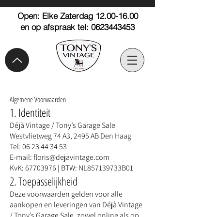
Open: Elke Zaterdag
12.00-16.00
en op afspraak tel: 0623443453
Algemene Voorwaarden
1. Identiteit
Déjà Vintage / Tony’s Garage Sale
Westvlietweg 74 A3, 2495 AB Den Haag
Tel: 06 23 44 34 53
E-mail: floris@dejavintage.com
KvK: 67703976 | BTW: NL857139733B01
2. Toepasselijkheid
Deze voorwaarden gelden voor alle
aankopen en leveringen van Déjà Vintage
/ Tony’s Garage Sale, zowel online als op