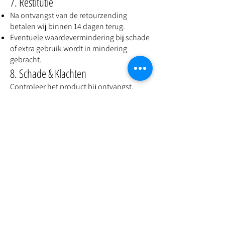
7. Restitutie
Na ontvangst van de retourzending
betalen wij binnen 14 dagen terug.
Eventuele waardevermindering bij schade
of extra gebruik wordt in mindering
gebracht.
8. Schade & Klachten
Controleer het product bij ontvangst.
Bij schade graag binnen 48 uur melden
met:
Foto’s van het beschadigde onderdeel
Ordernummer of factuur
Beschrijving van de schade
Wij nemen contact op en handelen de
verzekerde zending verder af.
9. Garantie
Vintage items hebben een verleden.
Wij garanderen dat een item functioneert
zoals beschreven, maar normale
ouderdoms- en gebruikssporen vallen